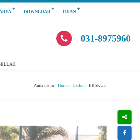
KARYA
DOWNLOAD
UJIAN
031-8975960
MILLAH
A
Anda disini :
Home
-
Ekskul
-
EKSKUL