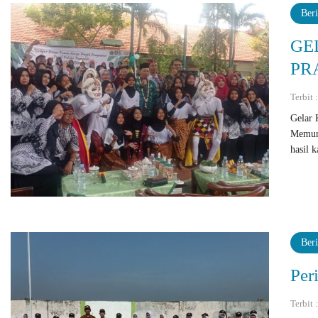
Beri
GE
PR
Terbit
Gelar 
Memunc
hasil 
Beri
Per
Terbit 