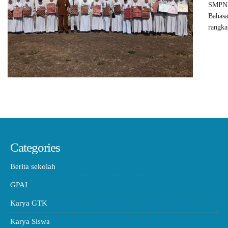
SMPN1
Bahasa
rangka
Categories
Berita sekolah
GPAI
Karya GTK
Karya Siswa