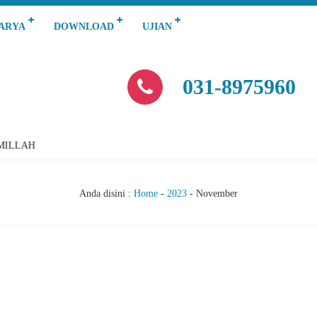
KARYA
DOWNLOAD
UJIAN
031-8975960
MILLAH
Anda disini :
Home
-
2023
-
November