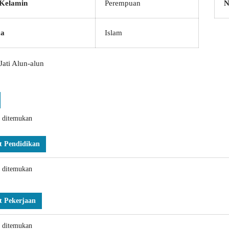
 Kelamin
Perempuan
N
a
Islam
Jati Alun-alun
k ditemukan
t Pendidikan
k ditemukan
t Pekerjaan
k ditemukan