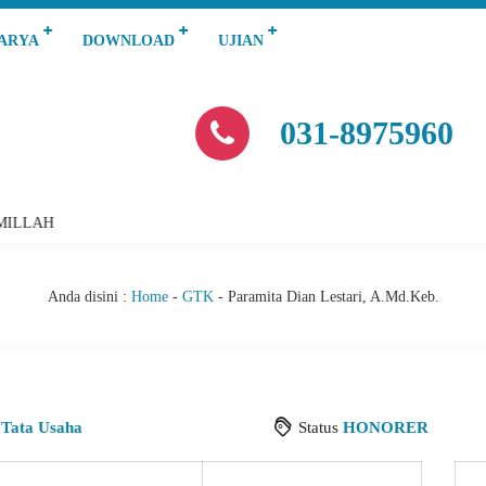
KARYA
DOWNLOAD
UJIAN
031-8975960
SMILLAH
Anda disini :
Home
-
GTK
-
Paramita Dian Lestari, A.Md.Keb.
i
Tata Usaha
Status
HONORER