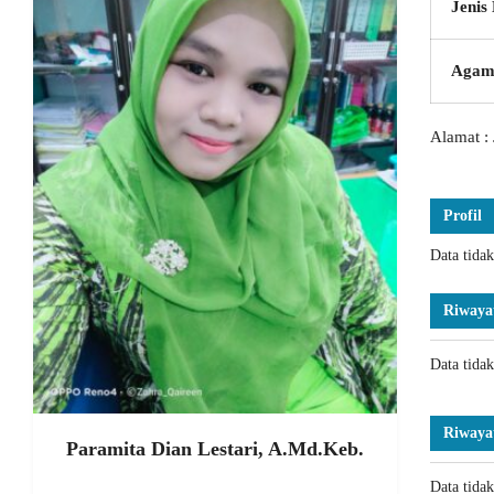
Jenis
Agam
Alamat : 
Profil
Data tida
Riwaya
Data tida
Riwaya
Paramita Dian Lestari, A.Md.Keb.
Data tida