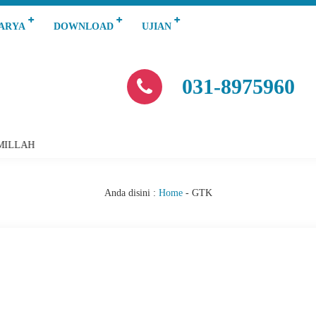
KARYA
DOWNLOAD
UJIAN
031-8975960
MILLAH
A
Anda disini :
Home
-
GTK