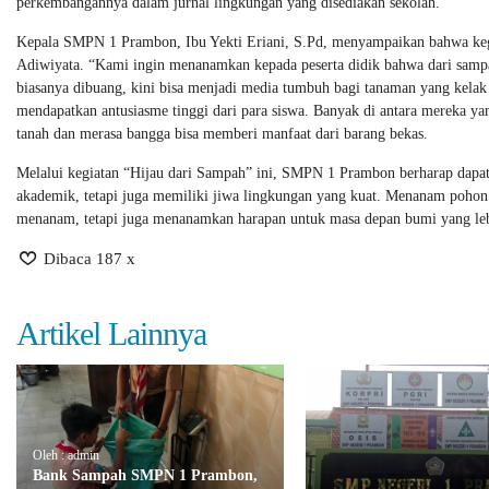
perkembangannya dalam jurnal lingkungan yang disediakan sekolah.
Kepala SMPN 1 Prambon, Ibu Yekti Eriani, S.Pd, menyampaikan bahwa kegiat
Adiwiyata. “Kami ingin menanamkan kepada peserta didik bahwa dari sampa
biasanya dibuang, kini bisa menjadi media tumbuh bagi tanaman yang kelak 
mendapatkan antusiasme tinggi dari para siswa. Banyak di antara mereka 
tanah dan merasa bangga bisa memberi manfaat dari barang bekas.
Melalui kegiatan “Hijau dari Sampah” ini, SMPN 1 Prambon berharap dapat
akademik, tetapi juga memiliki jiwa lingkungan yang kuat. Menanam pohon
menanam, tetapi juga menanamkan harapan untuk masa depan bumi yang leb
Dibaca 187 x
Artikel Lainnya
Oleh : admin
Bank Sampah SMPN 1 Prambon,