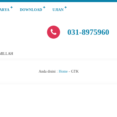
KARYA
DOWNLOAD
UJIAN
031-8975960
MILLAH
A
Anda disini :
Home
-
GTK